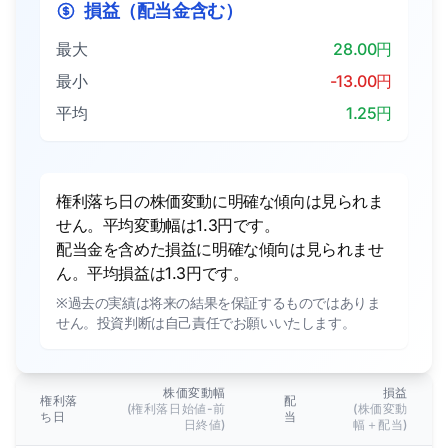
損益（配当金含む）
最大
28.00円
最小
-13.00円
平均
1.25円
権利落ち日の株価変動に明確な傾向は見られま
せん。平均変動幅は1.3円です。
配当金を含めた損益に明確な傾向は見られませ
ん。平均損益は1.3円です。
※過去の実績は将来の結果を保証するものではありま
せん。投資判断は自己責任でお願いいたします。
株価変動幅
損益
権利落
配
(権利落日始値-前
(株価変動
ち日
当
日終値)
幅＋配当)