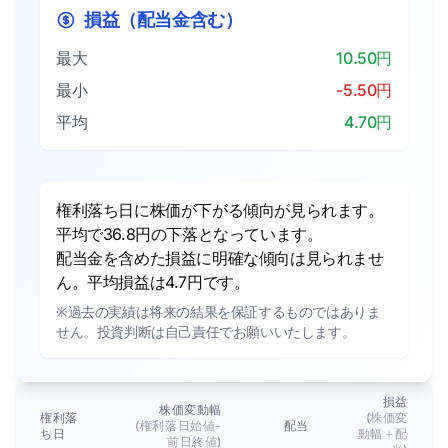
損益（配当金含む）
最大
10.50円
最小
-5.50円
平均
4.70円
権利落ち日に株価が下がる傾向が見られます。
平均で36.8円の下落となっています。
配当金を含めた損益に明確な傾向は見られませ
ん。平均損益は4.7円です。
※過去の実績は将来の結果を保証するものではありま
せん。投資判断は自己責任でお願いいたします。
損益
株価変動幅
権利落
(株価変
(権利落日始値-
配当
ち日
動幅＋配
前日終値)