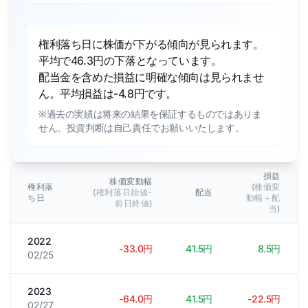
権利落ち日に株価が下がる傾向が見られます。
平均で46.3円の下落となっています。
配当金を含めた損益に明確な傾向は見られませ
ん。平均損益は-4.8円です。
※過去の実績は将来の結果を保証するものではありま
せん。投資判断は自己責任でお願いいたします。
損益
株価変動幅
権利落
(株価変
(権利落日始値-
配当
ち日
動幅＋配
前日終値)
当)
2022
-33.0円
41.5円
8.5円
02/25
2023
-64.0円
41.5円
-22.5円
02/27