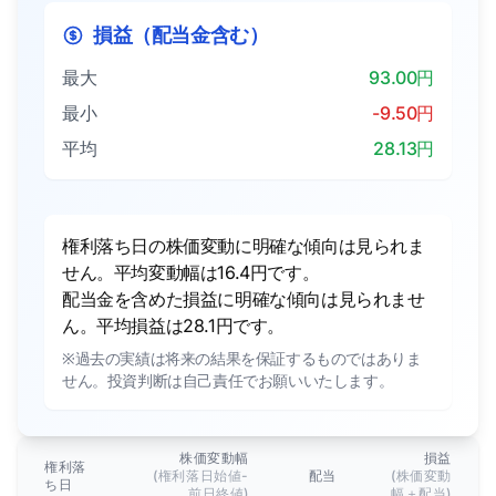
損益（配当金含む）
最大
93.00円
最小
-9.50円
平均
28.13円
権利落ち日の株価変動に明確な傾向は見られま
せん。平均変動幅は16.4円です。
配当金を含めた損益に明確な傾向は見られませ
ん。平均損益は28.1円です。
※過去の実績は将来の結果を保証するものではありま
せん。投資判断は自己責任でお願いいたします。
株価変動幅
損益
権利落
(権利落日始値-
配当
(株価変動
ち日
前日終値)
幅＋配当)