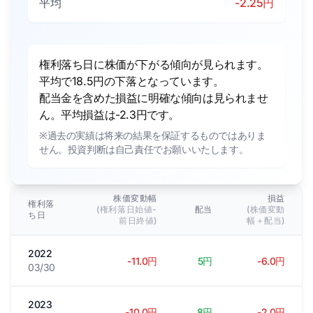
平均
-2.25円
権利落ち日に株価が下がる傾向が見られます。
平均で18.5円の下落となっています。
配当金を含めた損益に明確な傾向は見られませ
ん。平均損益は-2.3円です。
※過去の実績は将来の結果を保証するものではありま
せん。投資判断は自己責任でお願いいたします。
株価変動幅
損益
権利落
(権利落日始値-
配当
(株価変動
ち日
前日終値)
幅＋配当)
2022
-11.0円
5円
-6.0円
03/30
2023
-10.0円
8円
-2.0円