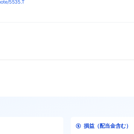
quote/5535.T
損益（配当金含む）