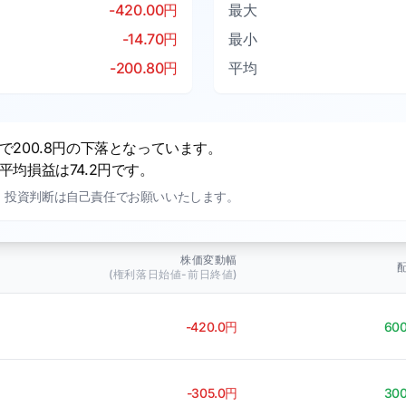
-420.00円
最大
-14.70円
最小
-200.80円
平均
200.8円の下落となっています。
均損益は74.2円です。
。投資判断は自己責任でお願いいたします。
株価変動幅
(権利落日始値-前日終値)
-420.0円
60
-305.0円
30