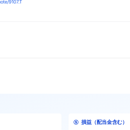
uote/9107.T
損益（配当金含む）