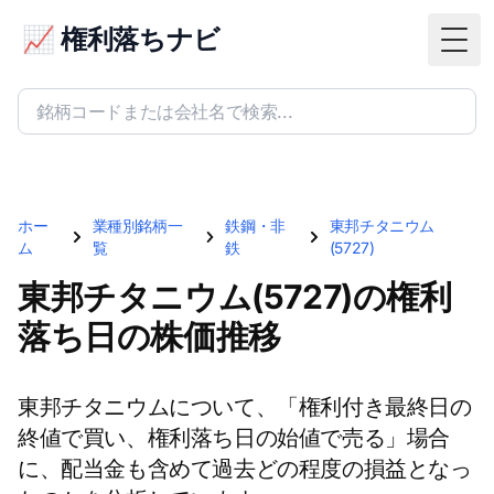
📈 権利落ちナビ
Togg
ホー
業種別銘柄一
鉄鋼・非
東邦チタニウム
ム
覧
鉄
(5727)
東邦チタニウム(5727)の権利
落ち日の株価推移
東邦チタニウムについて、「権利付き最終日の
終値で買い、権利落ち日の始値で売る」場合
に、配当金も含めて過去どの程度の損益となっ