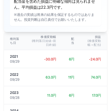
配当金を含めた損益に明確な傾向は見られませ
ん。平均損益は22.3円です。
※過去の実績は将来の結果を保証するものではありま
せん。投資判断は自己責任でお願いいたします。
株価変動幅
損益
権利落
配
(権利落日始値-前
(株価変動
ち日
当
日終値)
幅＋配当)
2021
-30.0円
6円
-24.0円
09/29
2022
63.0円
11円
74.0円
09/29
2023
11.0円
6円
17.0円
09/28
2024