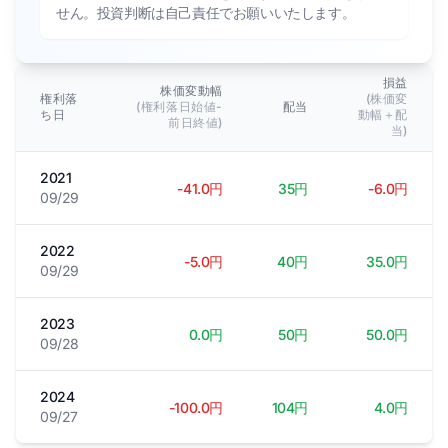
せん。投資判断は自己責任でお願いいたします。
損益
株価変動幅
権利落
(株価変
(権利落日始値-
配当
ち日
動幅＋配
前日終値)
当)
2021
-41.0円
35円
-6.0円
09/29
2022
-5.0円
40円
35.0円
09/29
2023
0.0円
50円
50.0円
09/28
2024
-100.0円
104円
4.0円
09/27