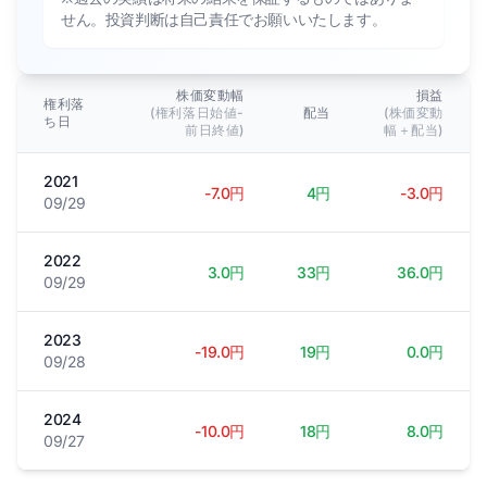
せん。投資判断は自己責任でお願いいたします。
株価変動幅
損益
権利落
(権利落日始値-
配当
(株価変動
ち日
前日終値)
幅＋配当)
2021
-7.0円
4円
-3.0円
09/29
2022
3.0円
33円
36.0円
09/29
2023
-19.0円
19円
0.0円
09/28
2024
-10.0円
18円
8.0円
09/27