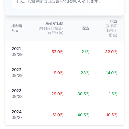
せん。投資判断は自己責任でお願いいたします。
損益
株価変動幅
権利落
(株価変
(権利落日始値-
配当
ち日
動幅＋
前日終値)
配当)
2021
-53.0円
21円
-32.0円
09/29
2022
-9.0円
23円
14.0円
09/29
2023
-29.0円
30.5円
1.5円
09/28
2024
-51.0円
40.5円
-10.5円
09/27