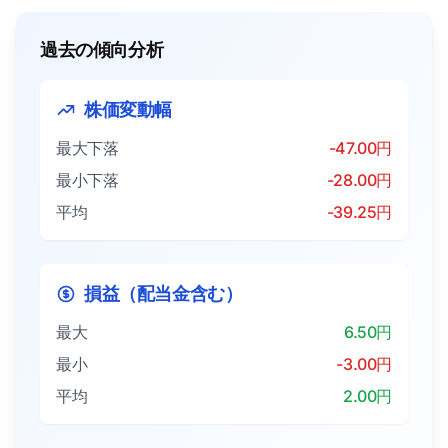
過去の傾向分析
株価変動幅
最大下落
-47.00円
最小下落
-28.00円
平均
-39.25円
損益（配当金含む）
最大
6.50円
最小
-3.00円
平均
2.00円