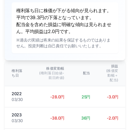
権利落ち日に株価が下がる傾向が見られます。
平均で39.3円の下落となっています。
配当金を含めた損益に明確な傾向は見られませ
ん。平均損益は2.0円です。
※過去の実績は将来の結果を保証するものではありま
せん。投資判断は自己責任でお願いいたします。
損益
株価変動幅
権利落
(株価変
(権利落日始値-
配当
ち日
動幅＋
前日終値)
配当)
2022
-28.0円
25円
-3.0円
03/30
2023
-38.0円
36円
-2.0円
03/30