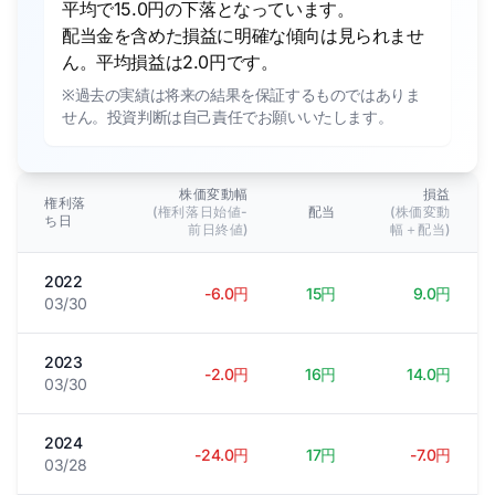
平均で15.0円の下落となっています。
配当金を含めた損益に明確な傾向は見られませ
ん。平均損益は2.0円です。
※過去の実績は将来の結果を保証するものではありま
せん。投資判断は自己責任でお願いいたします。
株価変動幅
損益
権利落
(権利落日始値-
配当
(株価変動
ち日
前日終値)
幅＋配当)
2022
-6.0円
15円
9.0円
03/30
2023
-2.0円
16円
14.0円
03/30
2024
-24.0円
17円
-7.0円
03/28