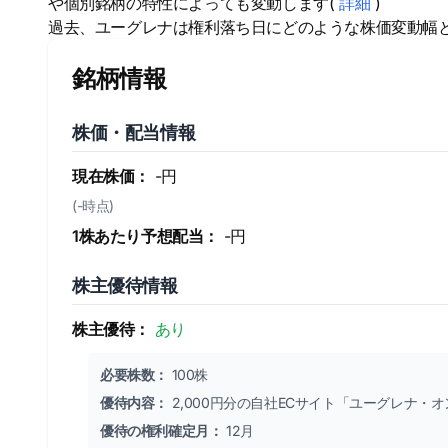
や個別銘柄の特性によっても変動します(
詳細
)
過去、ユーグレナは権利落ち日にどのような株価変動幅
銘柄情報
株価・配当情報
現在株価：
-円
(-時点)
1株あたり予想配当：
-円
株主優待情報
株主優待：
あり
必要株数：
100株
優待内容：
2,000円分の自社ECサイト「ユーグレナ・
優待の権利確定月：
12月