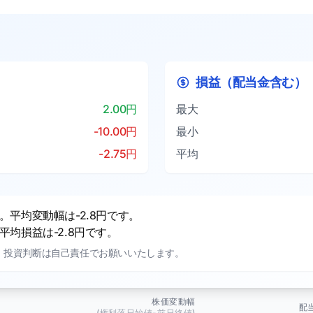
損益（配当金含む）
2.00円
最大
-10.00円
最小
-2.75円
平均
平均変動幅は-2.8円です。
均損益は-2.8円です。
。投資判断は自己責任でお願いいたします。
株価変動幅
配
(権利落日始値-前日終値)