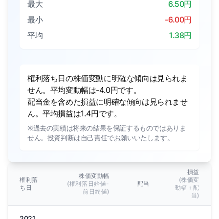
最大
6.50円
最小
-6.00円
平均
1.38円
権利落ち日の株価変動に明確な傾向は見られま
せん。平均変動幅は-4.0円です。
配当金を含めた損益に明確な傾向は見られませ
ん。平均損益は1.4円です。
※過去の実績は将来の結果を保証するものではありま
せん。投資判断は自己責任でお願いいたします。
損益
株価変動幅
権利落
(株価変
(権利落日始値-
配当
ち日
動幅＋配
前日終値)
当)
2021