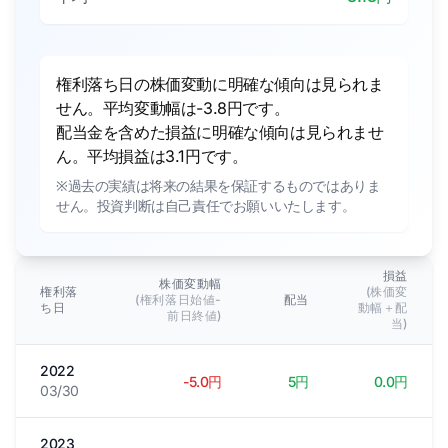
権利落ち日の株価変動に明確な傾向は見られま
せん。平均変動幅は-3.8円です。
配当金を含めた損益に明確な傾向は見られませ
ん。平均損益は3.1円です。
※過去の実績は将来の結果を保証するものではありま
せん。投資判断は自己責任でお願いいたします。
損益
株価変動幅
権利落
(株価変
(権利落日始値-
配当
ち日
動幅＋配
前日終値)
当)
2022
-5.0円
5円
0.0円
03/30
2023