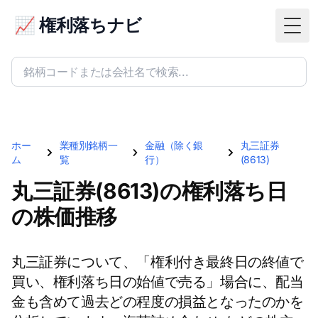
📈 権利落ちナビ
Togg
ホー
業種別銘柄一
金融（除く銀
丸三証券
ム
覧
行）
(8613)
丸三証券(8613)の権利落ち日
の株価推移
丸三証券について、「権利付き最終日の終値で
買い、権利落ち日の始値で売る」場合に、配当
金も含めて過去どの程度の損益となったのかを