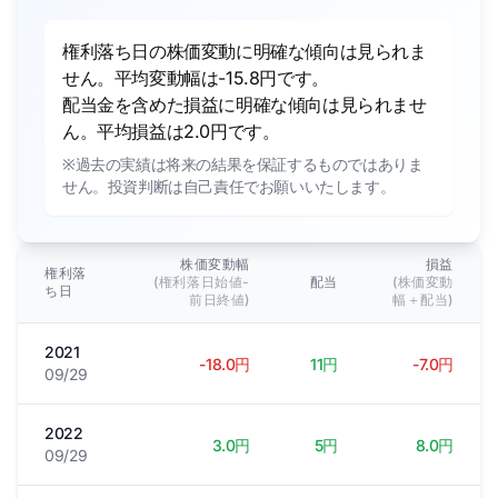
権利落ち日の株価変動に明確な傾向は見られま
せん。平均変動幅は-15.8円です。
配当金を含めた損益に明確な傾向は見られませ
ん。平均損益は2.0円です。
※過去の実績は将来の結果を保証するものではありま
せん。投資判断は自己責任でお願いいたします。
株価変動幅
損益
権利落
(権利落日始値-
配当
(株価変動
ち日
前日終値)
幅＋配当)
2021
-18.0円
11円
-7.0円
09/29
2022
3.0円
5円
8.0円
09/29