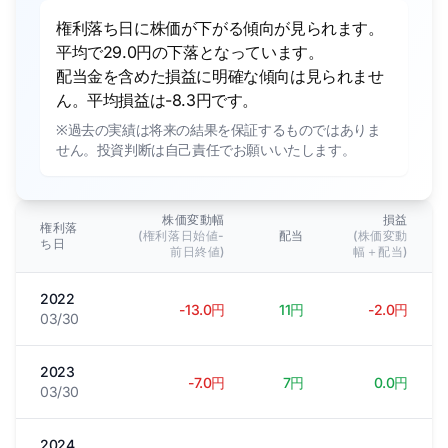
権利落ち日に株価が下がる傾向が見られます。
平均で29.0円の下落となっています。
配当金を含めた損益に明確な傾向は見られませ
ん。平均損益は-8.3円です。
※過去の実績は将来の結果を保証するものではありま
せん。投資判断は自己責任でお願いいたします。
株価変動幅
損益
権利落
(権利落日始値-
配当
(株価変動
ち日
前日終値)
幅＋配当)
2022
-13.0円
11円
-2.0円
03/30
2023
-7.0円
7円
0.0円
03/30
2024